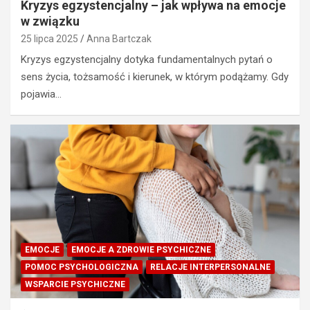
Kryzys egzystencjalny – jak wpływa na emocje
w związku
25 lipca 2025
Anna Bartczak
Kryzys egzystencjalny dotyka fundamentalnych pytań o
sens życia, tożsamość i kierunek, w którym podążamy. Gdy
pojawia…
EMOCJE
EMOCJE A ZDROWIE PSYCHICZNE
POMOC PSYCHOLOGICZNA
RELACJE INTERPERSONALNE
WSPARCIE PSYCHICZNE