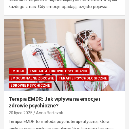
każdego z nas. Gdy emocje opadają, często pojawia…
EMOCJE
EMOCJE A ZDROWIE PSYCHICZNE
EMOCJONALNE ZDROWIE
TERAPIE PSYCHOLOGICZNE
ZDROWIE PSYCHICZNE
Terapia EMDR: Jak wpływa na emocje i
zdrowie psychiczne?
20 lipca 2025
Anna Bartczak
Terapia EMDR to metoda psychoterapeutyczna, która
zyskuje coraz większą popularność w leczeniu traumy i