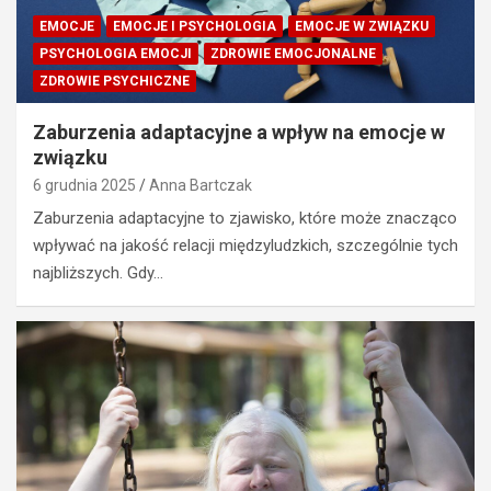
EMOCJE
EMOCJE I PSYCHOLOGIA
EMOCJE W ZWIĄZKU
PSYCHOLOGIA EMOCJI
ZDROWIE EMOCJONALNE
ZDROWIE PSYCHICZNE
Zaburzenia adaptacyjne a wpływ na emocje w
związku
6 grudnia 2025
Anna Bartczak
Zaburzenia adaptacyjne to zjawisko, które może znacząco
wpływać na jakość relacji międzyludzkich, szczególnie tych
najbliższych. Gdy…