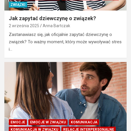
ZWIĄZKI
Jak zapytać dziewczynę o związek?
2 września 2025
Anna Bartczak
Zastanawiasz się, jak oficjalnie zapytać dziewczynę o
związek? To ważny moment, który może wywoływać stres
i…
EMOCJE
EMOCJE W ZWIĄZKU
KOMUNIKACJA
KOMUNIKACJA W ZWIĄZKU
RELACJE INTERPERSONALNE