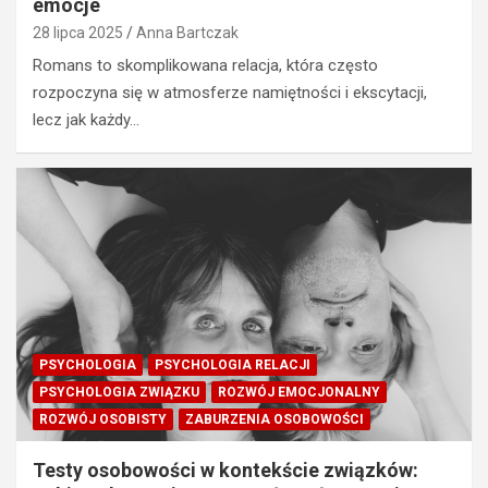
emocje
28 lipca 2025
Anna Bartczak
Romans to skomplikowana relacja, która często
rozpoczyna się w atmosferze namiętności i ekscytacji,
lecz jak każdy…
PSYCHOLOGIA
PSYCHOLOGIA RELACJI
PSYCHOLOGIA ZWIĄZKU
ROZWÓJ EMOCJONALNY
ROZWÓJ OSOBISTY
ZABURZENIA OSOBOWOŚCI
Testy osobowości w kontekście związków: