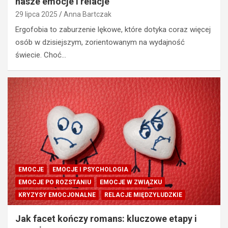
nasze emocje i relacje
29 lipca 2025
Anna Bartczak
Ergofobia to zaburzenie lękowe, które dotyka coraz więcej
osób w dzisiejszym, zorientowanym na wydajność
świecie. Choć…
EMOCJE
EMOCJE I PSYCHOLOGIA
EMOCJE PO ROZSTANIU
EMOCJE W ZWIĄZKU
KRYZYSY EMOCJONALNE
RELACJE MIĘDZYLUDZKIE
Jak facet kończy romans: kluczowe etapy i