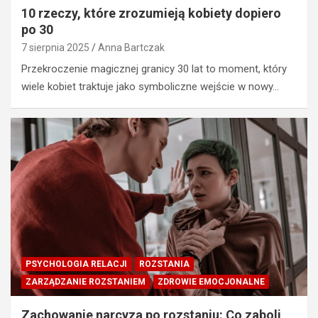
10 rzeczy, które zrozumieją kobiety dopiero
po 30
7 sierpnia 2025
Anna Bartczak
Przekroczenie magicznej granicy 30 lat to moment, który
wiele kobiet traktuje jako symboliczne wejście w nowy…
PSYCHOLOGIA RELACJI
ROZSTANIA
ZARZĄDZANIE ROZSTANIEM
ZDROWIE EMOCJONALNE
Zachowanie narcyza po rozstaniu: Co zaboli