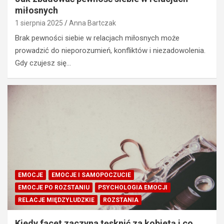
miłosnych
1 sierpnia 2025
Anna Bartczak
Brak pewności siebie w relacjach miłosnych może
prowadzić do nieporozumień, konfliktów i niezadowolenia.
Gdy czujesz się…
EMOCJE
EMOCJE I SAMOPOCZUCIE
EMOCJE PO ROZSTANIU
PSYCHOLOGIA EMOCJI
RELACJE MIĘDZYLUDZKIE
ROZSTANIA
Kiedy facet zaczyna tęsknić za kobietą i co