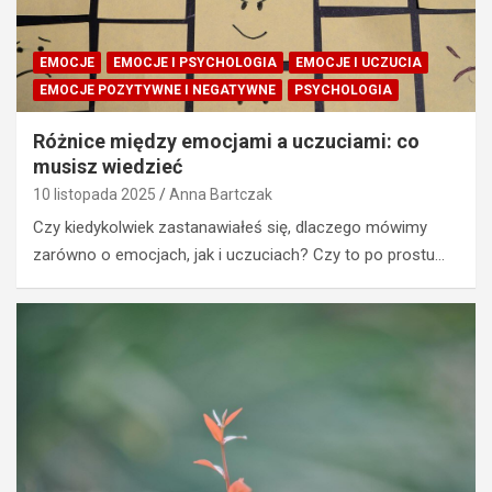
EMOCJE
EMOCJE I PSYCHOLOGIA
EMOCJE I UCZUCIA
EMOCJE POZYTYWNE I NEGATYWNE
PSYCHOLOGIA
Różnice między emocjami a uczuciami: co
musisz wiedzieć
10 listopada 2025
Anna Bartczak
Czy kiedykolwiek zastanawiałeś się, dlaczego mówimy
zarówno o emocjach, jak i uczuciach? Czy to po prostu…