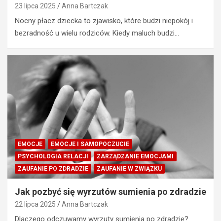
23 lipca 2025
Anna Bartczak
Nocny płacz dziecka to zjawisko, które budzi niepokój i
bezradność u wielu rodziców. Kiedy maluch budzi…
EMOCJE
EMOCJE I SAMOPOCZUCIE
PSYCHOLOGIA RELACJI
ZARZĄDZANIE EMOCJAMI
ZAUFANIE PO ZDRADZIE
ZAUFANIE W ZWIĄZKU
Jak pozbyć się wyrzutów sumienia po zdradzie
22 lipca 2025
Anna Bartczak
Dlaczego odczuwamy wyrzuty sumienia po zdradzie?