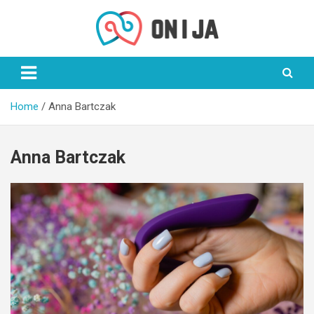
Skip
to
content
On i Ja
Home
Anna Bartczak
Anna Bartczak