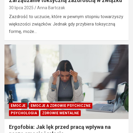
Zarządzanie toksyczną zazdrością w związku
30 lipca 2025
Anna Bartczak
Zazdrość to uczucie, które w pewnym stopniu towarzyszy
większości związków. Jednak gdy przybiera toksyczną
formę, może…
EMOCJE
EMOCJE A ZDROWIE PSYCHICZNE
PSYCHOLOGIA
ZDROWIE MENTALNE
Ergofobia: Jak lęk przed pracą wpływa na