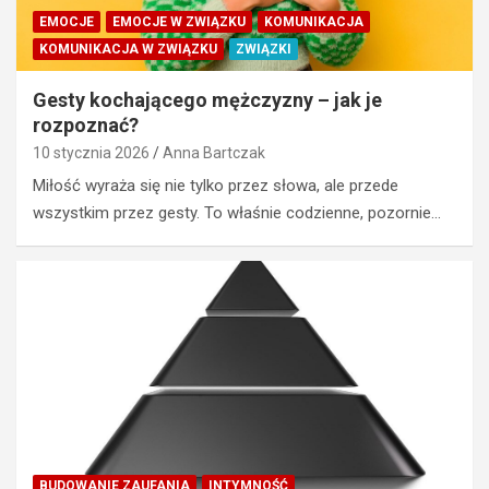
EMOCJE
EMOCJE W ZWIĄZKU
KOMUNIKACJA
KOMUNIKACJA W ZWIĄZKU
ZWIĄZKI
Gesty kochającego mężczyzny – jak je
rozpoznać?
10 stycznia 2026
Anna Bartczak
Miłość wyraża się nie tylko przez słowa, ale przede
wszystkim przez gesty. To właśnie codzienne, pozornie…
BUDOWANIE ZAUFANIA
INTYMNOŚĆ