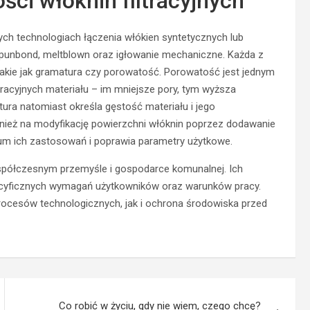
ści włóknin filtracyjnych
ych technologiach łączenia włókien syntetycznych lub
punbond, meltblown oraz igłowanie mechaniczne. Każda z
takie jak gramatura czy porowatość. Porowatość jest jednym
racyjnych materiału – im mniejsze pory, tym wyższa
ra natomiast określa gęstość materiału i jego
ież na modyfikację powierzchni włóknin poprzez dodawanie
um ich zastosowań i poprawia parametry użytkowe.
współczesnym przemyśle i gospodarce komunalnej. Ich
ecyficznych wymagań użytkowników oraz warunków pracy.
rocesów technologicznych, jak i ochrona środowiska przed
Co robić w życiu, gdy nie wiem, czego chcę?