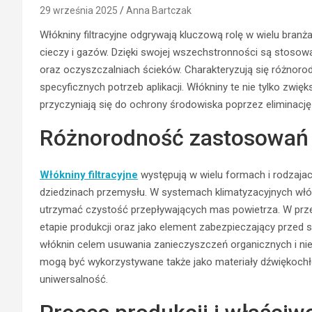
29 września 2025
Anna Bartczak
Włókniny filtracyjne odgrywają kluczową rolę w wielu branż
cieczy i gazów. Dzięki swojej wszechstronności są stoso
oraz oczyszczalniach ścieków. Charakteryzują się różnor
specyficznych potrzeb aplikacji. Włókniny te nie tylko zwię
przyczyniają się do ochrony środowiska poprzez eliminacj
Różnorodność zastosowań w
Włókniny filtracyjne
występują w wielu formach i rodzaja
dziedzinach przemysłu. W systemach klimatyzacyjnych włókn
utrzymać czystość przepływających mas powietrza. W przem
etapie produkcji oraz jako element zabezpieczający przed 
włóknin celem usuwania zanieczyszczeń organicznych i nieo
mogą być wykorzystywane także jako materiały dźwiękochło
uniwersalność.