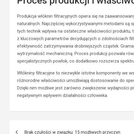
Proces produkcji i właściwo
Produkcja włóknin filtracyjnych opiera się na zaawansowan
naturalnych. Najczęściej wykorzystywanymi metodami są s
tych technik wpływa na ostateczne właściwości produktu, 
z kluczowych parametrów decydujących o zdolnościach filt
efektywność zatrzymywania drobniejszych cząstek. Gramatu
wytrzymałość mechaniczną. Proces produkcji pozwala równ
specjalistycznych powłok, co dodatkowo rozszerza spektr
Włókniny filtracyjne to niezwykle istotne komponenty we 
różnorodne właściwości umożliwiają dostosowanie do sp
Dzięki nim możliwe jest zarówno zwiększenie wydajności p
negatywnym wpływem działalności człowieka.
Nawigacja
Brak czułości w związku: 15 możliwych przyczyn