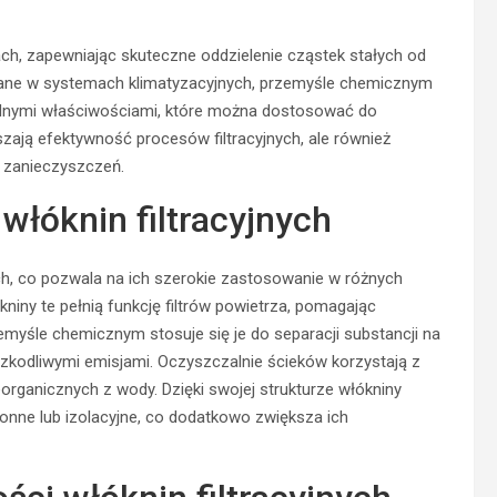
ach, zapewniając skuteczne oddzielenie cząstek stałych od
wane w systemach klimatyzacyjnych, przemyśle chemicznym
odnymi właściwościami, które można dostosować do
kszają efektywność procesów filtracyjnych, ale również
ę zanieczyszczeń.
łóknin filtracyjnych
ch, co pozwala na ich szerokie zastosowanie w różnych
iny te pełnią funkcję filtrów powietrza, pomagając
yśle chemicznym stosuje się je do separacji substancji na
szkodliwymi emisjami. Oczyszczalnie ścieków korzystają z
rganicznych z wody. Dzięki swojej strukturze włókniny
nne lub izolacyjne, co dodatkowo zwiększa ich