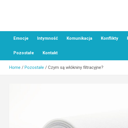
Skip
to
content
On i Ja
Emocje
Intymność
Komunikacja
Konflikty
Pozostałe
Kontakt
Home
Pozostałe
Czym są włókniny filtracyjne?