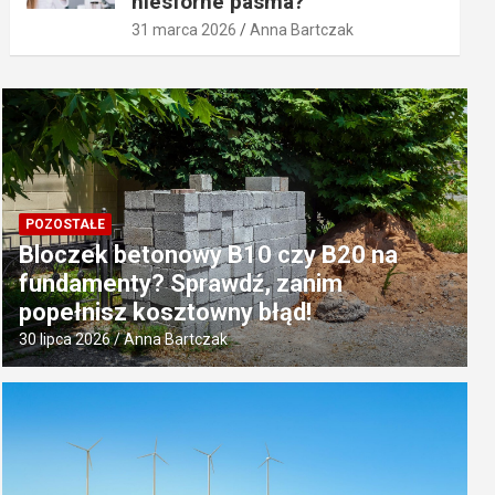
niesforne pasma?
31 marca 2026
Anna Bartczak
POZOSTAŁE
Bloczek betonowy B10 czy B20 na
fundamenty? Sprawdź, zanim
popełnisz kosztowny błąd!
30 lipca 2026
Anna Bartczak