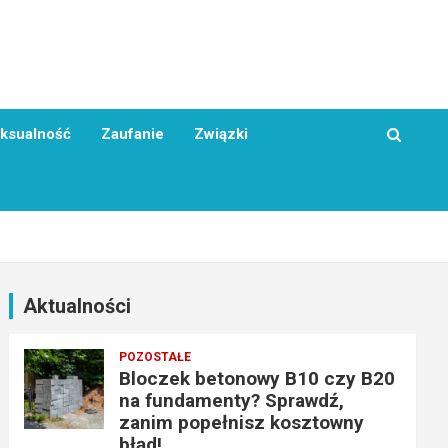
ksualność
Zaufanie
Związki
Aktualności
POZOSTAŁE
Bloczek betonowy B10 czy B20
na fundamenty? Sprawdź,
zanim popełnisz kosztowny
błąd!