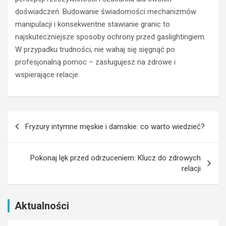
a
w
doświadczeń. Budowanie świadomości mechanizmów
m
o
e
l
manipulacji i konsekwentne stawianie granic to
n
t
najskuteczniejsze sposoby ochrony przed gaslightingiem.
t
a
W przypadku trudności, nie wahaj się sięgnąć po
y
i
profesjonalną pomoc – zasługujesz na zdrowe i
?
k
wspierające relacje.
S
i
p
?
r
j
a
a
Nawigacja
w
k
Fryzury intymne męskie i damskie: co warto wiedzieć?
d
w
wpisu
ź
y
,
b
Pokonaj lęk przed odrzuceniem: Klucz do zdrowych
z
r
relacji
a
a
n
ć
i
o
m
d
Aktualności
p
p
o
o