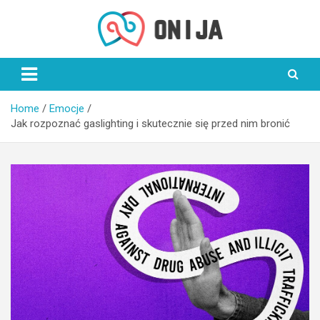
Skip
to
content
On i Ja
Home
Emocje
Jak rozpoznać gaslighting i skutecznie się przed nim bronić