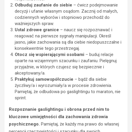
t
Odbuduj zaufanie do siebie
– ćwicz podejmowanie
o
decyzji i ufanie własnym osądom. Zacznij od małych,
n
codziennych wyborów i stopniowo przechodź do
o
ważniejszych spraw.
POZOSTAŁE
w
Ustal zdrowe granice
– naucz się rozpoznawać i
y
A
reagować na pierwsze sygnały manipulacji. Określ
B
k
jasno, jakie zachowania są dla ciebie niedopuszczalne i
1
u
konsekwentnie tego przestrzegaj.
0
m
Otocz się wspierającymi osobami
– buduj relacje
c
u
oparte na wzajemnym szacunku i zaufaniu. Pielęgnuj
z
l
przyjaźnie, w których czujesz się bezpiecznie i
y
a
akceptowany/a.
B
t
Praktykuj samowspółczucie
– bądź dla siebie
2
o
życzliwy/a i wyrozumiały/a w procesie zdrowienia.
0
r
Pamiętaj, że odbudowa po gaslightingu to maraton, nie
n
d
sprint.
a
o
f
f
Rozpoznanie gaslightingu i obrona przed nim to
u
o
kluczowe umiejętności dla zachowania zdrowia
n
t
psychicznego.
Pamiętaj, że każdy ma prawo do własnej
d
o
percepcji rzeczywistości i szacunku dla swoich