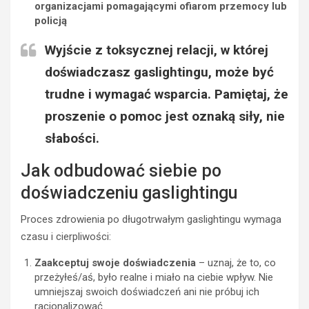
organizacjami pomagającymi ofiarom przemocy lub
policją
Wyjście z toksycznej relacji, w której
doświadczasz gaslightingu, może być
trudne i wymagać wsparcia. Pamiętaj, że
proszenie o pomoc jest oznaką siły, nie
słabości.
Jak odbudować siebie po
POZOSTAŁE
B
doświadczeniu gaslightingu
l
o
Proces zdrowienia po długotrwałym gaslightingu wymaga
c
czasu i cierpliwości:
z
e
Zaakceptuj swoje doświadczenia
– uznaj, że to, co
k
przeżyłeś/aś, było realne i miało na ciebie wpływ. Nie
b
umniejszaj swoich doświadczeń ani nie próbuj ich
e
racjonalizować.