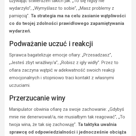
używając stwierdzeń takich jak: „To się nigdy nie
wydarzyło”, „Wymyślasz to sobie”, „Masz problemy z
pamięcią”.
Ta strategia ma na celu zasianie wątpliwości
co do twojej zdolności prawidłowego zapamiętywania
wydarzeń.
Podważanie uczuć i reakcji
Sprawca bagatelizuje emocje ofiary: „Przesadzasz”,
„Jesteś zbyt wrażliwy/a”, „Robisz z igły widły”. Przez to
ofiara zaczyna wątpić w adekwatność swoich reakcji
emocjonalnych i stopniowo traci kontakt z własnymi
uczuciami.
Przerzucanie winy
Manipulator obwinia ofiarę za swoje zachowanie: „Gdybyś
mnie nie denerwował/a, nie musiałbym tak reagować”, „To
twoja wina, że tak się zachowuję”.
Ta taktyka uwalnia
sprawcę od odpowiedzialności i jednocześnie obciąża