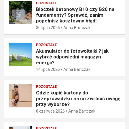
POZOSTAŁE
p
w
Bloczek betonowy B10 czy B20 na
e
i
fundamenty? Sprawdź, zanim
ł
e
popełnisz kosztowny błąd!
n
d
30 lipca 2026
Anna Bartczak
i
n
s
i
z
m
POZOSTAŁE
k
a
Akumulator do fotowoltaiki ? jak
o
g
wybrać odpowiedni magazyn
s
a
energii?
z
z
14 lipca 2026
Anna Bartczak
t
y
o
n
w
e
POZOSTAŁE
n
n
Gdzie kupić kartony do
y
e
przeprowadzki i na co zwrócić uwagę
b
r
przy wyborze?
ł
g
8 czerwca 2026
Anna Bartczak
ą
i
d
i
!
?
POZOSTAŁE