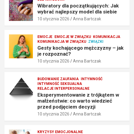
n
ż
Wibratory dla początkujących: Jak
wybrać najlepszy model dla siebie
a
c
j
z
10 stycznia 2026
Anna Bartczak
l
y
e
z
p
n
EMOCJE
EMOCJE W ZWIĄZKU
KOMUNIKACJA
KOMUNIKACJA W ZWIĄZKU
ZWIĄZKI
s
y
Gesty kochającego mężczyzny – jak
z
–
je rozpoznać?
y
j
10 stycznia 2026
Anna Bartczak
m
a
o
k
d
j
BUDOWANIE ZAUFANIA
INTYMNOŚĆ
e
e
INTYMNOŚĆ SEKSUALNA
l
r
RELACJE INTERPERSONALNE
d
o
Eksperymentowanie z trójkątem w
l
z
małżeństwie: co warto wiedzieć
a
p
przed podjęciem decyzji
s
o
10 stycznia 2026
Anna Bartczak
i
z
e
n
b
a
KRYZYSY EMOCJONALNE