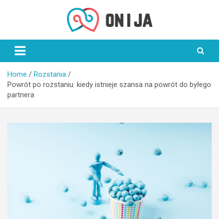
Skip
to
content
On i Ja
Home
Rozstania
Powrót po rozstaniu: kiedy istnieje szansa na powrót do byłego
partnera