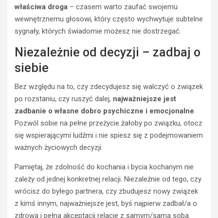
właściwa droga
– czasem warto zaufać swojemu
wewnętrznemu głosowi, który często wychwytuje subtelne
sygnały, których świadomie możesz nie dostrzegać.
Niezależnie od decyzji – zadbaj o
BEZ
siebie
KATEGORII
W
Bez względu na to, czy zdecydujesz się walczyć o związek
i
b
po rozstaniu, czy ruszyć dalej,
najważniejsze jest
r
zadbanie o własne dobro psychiczne i emocjonalne
.
a
Pozwól sobie na pełne przeżycie żałoby po związku, otocz
t
się wspierającymi ludźmi i nie spiesz się z podejmowaniem
o
ważnych życiowych decyzji.
r
y
Pamiętaj, że zdolność do kochania i bycia kochanym nie
d
EMOCJE
l
zależy od jednej konkretnej relacji. Niezależnie od tego, czy
a
EMOCJE
wrócisz do byłego partnera, czy zbudujesz nowy związek
W
p
z kimś innym, najważniejsze jest, byś najpierw zadbał/a o
ZWIĄZKU
o
zdrową i pełną akceptacji relację z samym/samą sobą.
KOMUNIKACJA