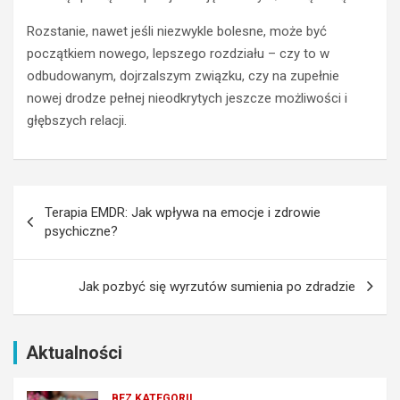
c
z
KOMUNIKACJA
Rozstanie, nawet jeśli niezwykle bolesne, może być
W ZWIĄZKU
ą
początkiem nowego, lepszego rozdziału – czy to w
ZWIĄZKI
t
odbudowanym, dojrzalszym związku, czy na zupełnie
k
G
u
e
nowej drodze pełnej nieodkrytych jeszcze możliwości i
j
s
głębszych relacji.
ą
t
c
y
y
k
c
o
Nawigacja
h
c
Terapia EMDR: Jak wpływa na emocje i zdrowie
wpisu
:
h
psychiczne?
J
a
a
j
k
ą
Jak pozbyć się wyrzutów sumienia po zdradzie
w
c
y
e
b
g
Aktualności
r
o
a
m
ć
ę
BEZ KATEGORII