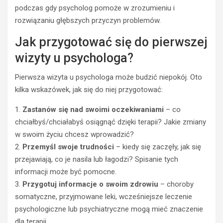
podczas gdy psycholog pomoże w zrozumieniu i
rozwiązaniu głębszych przyczyn problemów.
Jak przygotować się do pierwszej
wizyty u psychologa?
Pierwsza wizyta u psychologa może budzić niepokój. Oto
kilka wskazówek, jak się do niej przygotować:
1.
Zastanów się nad swoimi oczekiwaniami
– co
chciałbyś/chciałabyś osiągnąć dzięki terapii? Jakie zmiany
w swoim życiu chcesz wprowadzić?
2.
Przemyśl swoje trudności
– kiedy się zaczęły, jak się
przejawiają, co je nasila lub łagodzi? Spisanie tych
POZOSTAŁE
informacji może być pomocne.
B
3.
Przygotuj informacje o swoim zdrowiu
– choroby
l
somatyczne, przyjmowane leki, wcześniejsze leczenie
o
psychologiczne lub psychiatryczne mogą mieć znaczenie
c
dla terapii.
z