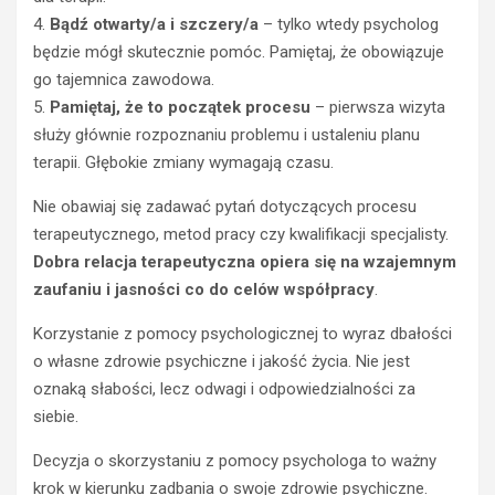
e
4.
Bądź otwarty/a i szczery/a
– tylko wtedy psycholog
k
będzie mógł skutecznie pomóc. Pamiętaj, że obowiązuje
b
go tajemnica zawodowa.
e
5.
Pamiętaj, że to początek procesu
– pierwsza wizyta
t
służy głównie rozpoznaniu problemu i ustaleniu planu
o
n
terapii. Głębokie zmiany wymagają czasu.
o
POZOSTAŁE
w
Nie obawiaj się zadawać pytań dotyczących procesu
y
A
terapeutycznego, metod pracy czy kwalifikacji specjalisty.
B
k
Dobra relacja terapeutyczna opiera się na wzajemnym
1
u
zaufaniu i jasności co do celów współpracy
.
0
m
c
u
Korzystanie z pomocy psychologicznej to wyraz dbałości
z
l
o własne zdrowie psychiczne i jakość życia. Nie jest
y
a
oznaką słabości, lecz odwagi i odpowiedzialności za
B
t
2
o
siebie.
0
r
Decyzja o skorzystaniu z pomocy psychologa to ważny
n
d
a
o
krok w kierunku zadbania o swoje zdrowie psychiczne.