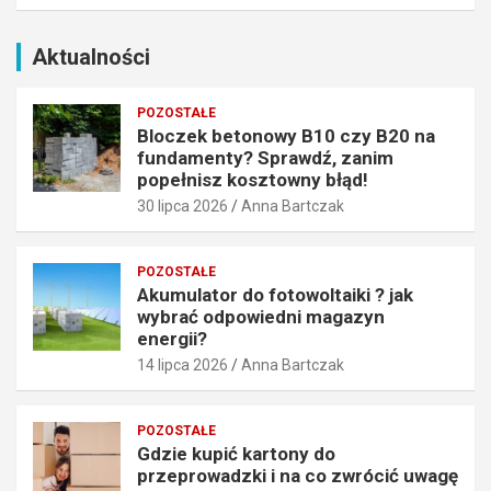
n
ć
i
o
m
d
Aktualności
p
p
o
o
POZOSTAŁE
p
w
Bloczek betonowy B10 czy B20 na
e
i
fundamenty? Sprawdź, zanim
ł
e
popełnisz kosztowny błąd!
n
d
30 lipca 2026
Anna Bartczak
i
n
s
i
z
m
POZOSTAŁE
k
a
Akumulator do fotowoltaiki ? jak
o
g
wybrać odpowiedni magazyn
s
a
energii?
z
z
14 lipca 2026
Anna Bartczak
t
y
o
n
w
e
POZOSTAŁE
n
n
Gdzie kupić kartony do
y
e
przeprowadzki i na co zwrócić uwagę
b
r