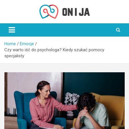
Skip
to
content
On i Ja
Home
Emocje
Czy warto iść do psychologa? Kiedy szukać pomocy
specjalisty