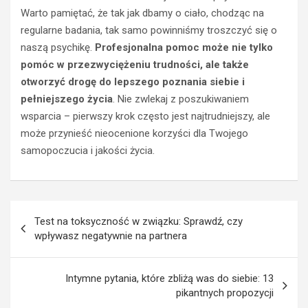
f
f
Warto pamiętać, że tak jak dbamy o ciało, chodząc na
u
o
regularne badania, tak samo powinniśmy troszczyć się o
n
t
naszą psychikę.
Profesjonalna pomoc może nie tylko
d
o
pomóc w przezwyciężeniu trudności, ale także
a
w
m
o
otworzyć drogę do lepszego poznania siebie i
e
l
pełniejszego życia
. Nie zwlekaj z poszukiwaniem
n
t
wsparcia – pierwszy krok często jest najtrudniejszy, ale
t
a
może przynieść nieocenione korzyści dla Twojego
y
i
samopoczucia i jakości życia.
?
k
S
i
p
?
r
j
Nawigacja
a
a
Test na toksyczność w związku: Sprawdź, czy
w
k
wpisu
wpływasz negatywnie na partnera
d
w
ź
y
,
b
Intymne pytania, które zbliżą was do siebie: 13
z
r
pikantnych propozycji
a
a