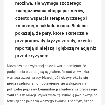
w
możliwa, ale wymaga szczerego
y
A
B
k
zaangażowania obojga partnerów,
1
u
często wsparcia terapeutycznego i
0
m
c
u
znacznego nakładu czasu. Badania
z
l
pokazują, że pary, które skutecznie
y
a
B
t
przepracowały kryzys zdrady, często
2
o
raportują silniejszą i głębszą relację niż
0
r
n
d
przed kryzysem.
a
o
f
f
Niezależnie od wybranej ścieżki, warto pamiętać, że
u
o
podejrzenia o zdradę są sygnałem, że coś w związku
n
t
wymaga uwagi i pracy.
Nawet jeśli obawy okażą się
d
o
nieuzasadnione, ich pojawienie się wskazuje na
a
w
m
o
potrzebę poprawy komunikacji i budowania głębszego
e
l
zaufania w relacji
. Wykorzystaj tę sytuację jako okazję do
n
t
refleksji nad jakością waszego związku i nad tym, czego
t
a