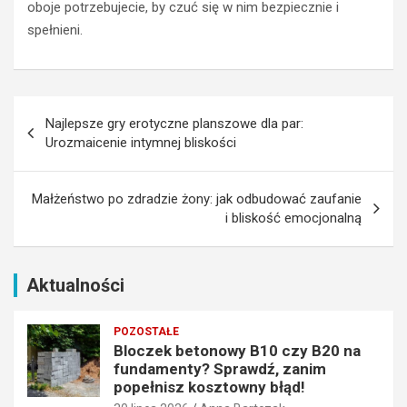
oboje potrzebujecie, by czuć się w nim bezpiecznie i
y
i
spełnieni.
?
k
S
i
p
?
r
j
Nawigacja
a
a
Najlepsze gry erotyczne planszowe dla par:
w
k
wpisu
Urozmaicenie intymnej bliskości
d
w
ź
y
,
b
Małżeństwo po zdradzie żony: jak odbudować zaufanie
z
r
i bliskość emocjonalną
a
a
n
ć
i
o
m
d
Aktualności
p
p
o
o
POZOSTAŁE
p
w
Bloczek betonowy B10 czy B20 na
e
i
fundamenty? Sprawdź, zanim
ł
e
popełnisz kosztowny błąd!
n
d