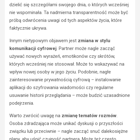
dzielić się szczegółami swojego dnia, o których wcześniej
nie wspominała. Ta nadmierna transparentność może być
próbą odwrócenia uwagi od tych aspektów życia, które
faktycznie ukrywa.
Innym nietypowym objawem jest
zmiana w stylu
komunikacji cyfrowej
. Partner może nagle zacząć
używać nowych wyrażeń, emotikonów czy skrótów,
których wcześniej nie stosował. Może to wskazywać na
wpływ nowej osoby w jego życiu. Podobnie, nagłe
zainteresowanie prywatnością cyfrową – instalowanie
aplikacji do szyfrowania wiadomości czy regularne
usuwanie historii przeglądania – może budzić uzasadnione
podejrzenia.
Warto zwrócić uwagę na
zmianę tematów rozmów
.
Osoba zdradzająca może unikać dyskusji o przyszłości
związku lub przeciwnie – nagle zacząć snuć dalekosiężne
plany, aby uśpić czujność partnera. Może też często