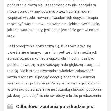
podejrzenia okażą się uzasadnione czy nie, specjalista
może pomóc w nawigowaniu przez trudne emocje i
wspierać w podejmowaniu świadomych decyzji. Terapia
może być wartościowa zarówno dla ciebie indywidualnie,
jak i dla was jako pary, jeśli oboje jesteście gotowi na ten
krok.
POZOSTAŁE
B
Jeśli podejrzenia potwierdzą się, kluczowe staje się
l
określenie własnych granic i potrzeb
. Dla niektórych
o
zdrada oznacza koniec związku, dla innych może być
c
z
punktem zwrotnym prowadzącym do głębszej pracy nad
e
relacją. Nie istnieje uniwersalnie właściwa odpowiedź –
k
każda osoba musi podjąć decyzję zgodną z własnymi
b
wartościami i potrzebami. Pamiętaj, że wybór pozostania
e
w związku po zdradzie nie jest oznaką słabości, podobnie
t
o
jak decyzja o odejściu nie świadczy o braku przebaczenia.
n
Odbudowa zaufania po zdradzie jest
o
POZOSTAŁE