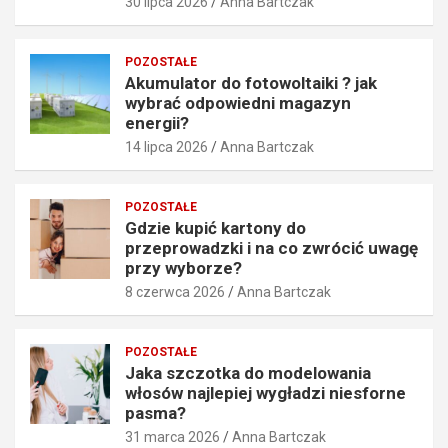
30 lipca 2026
Anna Bartczak
i
n
s
i
z
m
POZOSTAŁE
k
a
Akumulator do fotowoltaiki ? jak
o
g
wybrać odpowiedni magazyn
s
a
energii?
z
z
14 lipca 2026
Anna Bartczak
t
y
o
n
w
e
POZOSTAŁE
n
n
Gdzie kupić kartony do
y
e
przeprowadzki i na co zwrócić uwagę
b
r
przy wyborze?
ł
g
8 czerwca 2026
Anna Bartczak
ą
i
d
i
!
?
POZOSTAŁE
30
14
Jaka szczotka do modelowania
lipca
lipca
włosów najlepiej wygładzi niesforne
2026
2026
pasma?
31 marca 2026
Anna Bartczak
Anna
Anna