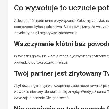
Co wywołuje to uczucie po
Zaborczość i nadmierne przywiązanie. Załóżmy, że byłaś na
tego często byłaś podejrzliwa. Albo powiedzmy, że wszystk
jedynie irytację i negatywne zachowania.
Wszczynanie kłótni bez powod
W związku gniew lub kłótnie mogą być wynikiem potrzeby c
prowadzić do toksycznych relacji.
Twój partner jest zirytowany 
Zbyt duża ingerencja we wzajemne życie może również powod
wówczas niestety, ale stajesz się zrzędą. Wtedy już sama
zwyczajnie zacznie Cię ignorować.
Nie nadajecie na tych samych 