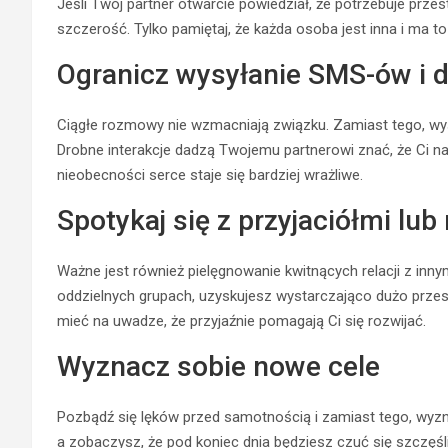
Jeśli Twój partner otwarcie powiedział, że potrzebuje prze
szczerość. Tylko pamiętaj, że każda osoba jest inna i ma t
Ogranicz wysyłanie SMS-ów i 
Ciągłe rozmowy nie wzmacniają związku. Zamiast tego, wyś
Drobne interakcje dadzą Twojemu partnerowi znać, że Ci na n
nieobecności ​​serce staje się bardziej wrażliwe.
Spotykaj się z przyjaciółmi lub
Ważne jest również pielęgnowanie kwitnących relacji z inny
oddzielnych grupach, uzyskujesz wystarczająco dużo przest
mieć na uwadze, że przyjaźnie pomagają Ci się rozwijać.
Wyznacz sobie nowe cele
Pozbądź się lęków przed samotnością i zamiast tego, wyz
a zobaczysz, że pod koniec dnia będziesz czuć się szczęśli