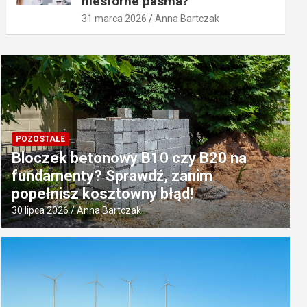
niesforne pasma?
31 marca 2026
Anna Bartczak
POZOSTAŁE
Bloczek betonowy B10 czy B20 na
fundamenty? Sprawdź, zanim
popełnisz kosztowny błąd!
30 lipca 2026
Anna Bartczak