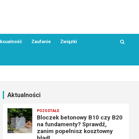
ksualność
Zaufanie
Związki
Aktualności
POZOSTAŁE
Bloczek betonowy B10 czy B20
na fundamenty? Sprawdź,
zanim popełnisz kosztowny
błąd!