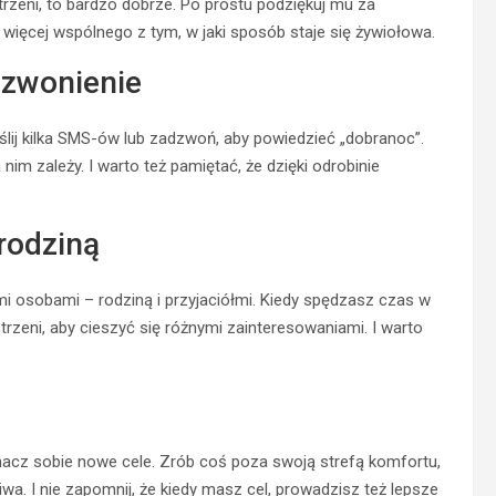
strzeni, to bardzo dobrze. Po prostu podziękuj mu za
o więcej wspólnego z tym, w jaki sposób staje się żywiołowa.
dzwonienie
lij kilka SMS-ów lub zadzwoń, aby powiedzieć „dobranoc”.
im zależy. I warto też pamiętać, że dzięki odrobinie
 rodziną
mi osobami – rodziną i przyjaciółmi. Kiedy spędzasz czas w
rzeni, aby cieszyć się różnymi zainteresowaniami. I warto
nacz sobie nowe cele. Zrób coś poza swoją strefą komfortu,
wa. I nie zapomnij, że kiedy masz cel, prowadzisz też lepsze