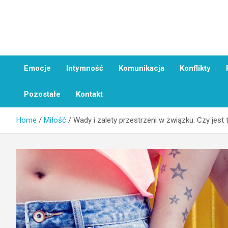
Skip
to
content
On i Ja
Emocje
Intymność
Komunikacja
Konflikty
Pozostałe
Kontakt
Home
Miłość
Wady i zalety przestrzeni w związku. Czy jest 