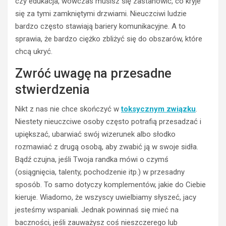
czy edukacja, wówczas musisz się zastanowić, co kryje
się za tymi zamkniętymi drzwiami. Nieuczciwi ludzie
bardzo często stawiają bariery komunikacyjne. A to
sprawia, że bardzo ciężko zbliżyć się do obszarów, które
chcą ukryć.
Zwróć uwagę na przesadne
BEZ
stwierdzenia
KATEGORII
W
Nikt z nas nie chce skończyć w
toksycznym związku
.
i
Niestety nieuczciwe osoby często potrafią przesadzać i
b
r
upiększać, ubarwiać swój wizerunek albo słodko
a
rozmawiać z drugą osobą, aby zwabić ją w swoje sidła.
t
Bądź czujna, jeśli Twoja randka mówi o czymś
o
(osiągnięcia, talenty, pochodzenie itp.) w przesadny
r
sposób. To samo dotyczy komplementów, jakie do Ciebie
y
d
kieruje. Wiadomo, że wszyscy uwielbiamy słyszeć, jacy
EMOCJE
l
jesteśmy wspaniali. Jednak powinnaś się mieć na
a
EMOCJE
baczności, jeśli zauważysz coś nieszczerego lub