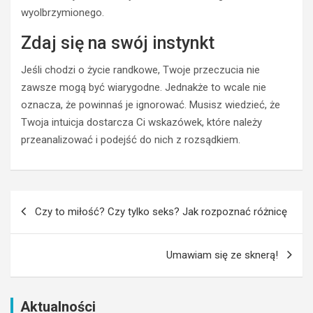
W
p
wyolbrzymionego.
ZWIĄZKU
o
KOMUNIKACJA
c
Zdaj się na swój instynkt
z
KOMUNIKACJA
W ZWIĄZKU
ą
Jeśli chodzi o życie randkowe, Twoje przeczucia nie
ZWIĄZKI
t
zawsze mogą być wiarygodne. Jednakże to wcale nie
k
G
oznacza, że powinnaś je ignorować. Musisz wiedzieć, że
u
e
j
s
Twoja intuicja dostarcza Ci wskazówek, które należy
ą
t
przeanalizować i podejść do nich z rozsądkiem.
c
y
y
k
c
o
h
c
Nawigacja
:
h
Czy to miłość? Czy tylko seks? Jak rozpoznać różnicę
wpisu
J
a
a
j
k
ą
Umawiam się ze sknerą!
w
c
y
e
b
g
Aktualności