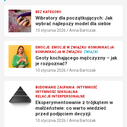
r
o
a
m
ć
ę
BEZ KATEGORII
n
ż
Wibratory dla początkujących: Jak
wybrać najlepszy model dla siebie
a
c
j
z
10 stycznia 2026
Anna Bartczak
l
y
e
z
p
n
EMOCJE
EMOCJE W ZWIĄZKU
KOMUNIKACJA
KOMUNIKACJA W ZWIĄZKU
ZWIĄZKI
s
y
Gesty kochającego mężczyzny – jak
z
–
je rozpoznać?
y
j
10 stycznia 2026
Anna Bartczak
m
a
o
k
d
j
BUDOWANIE ZAUFANIA
INTYMNOŚĆ
e
e
INTYMNOŚĆ SEKSUALNA
l
r
RELACJE INTERPERSONALNE
d
o
Eksperymentowanie z trójkątem w
l
z
małżeństwie: co warto wiedzieć
a
p
przed podjęciem decyzji
s
o
10 stycznia 2026
Anna Bartczak
i
z