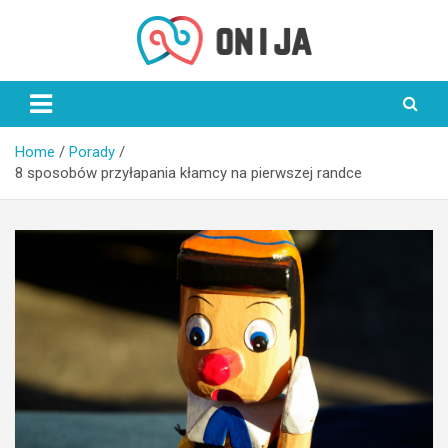
Skip
to
content
On i Ja
Home
Porady
8 sposobów przyłapania kłamcy na pierwszej randce