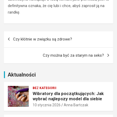
u
e
j
s
definitywna oznaka, że cię lubi i chce, abyś zaprosił ją na
ą
t
randkę.
c
y
y
k
c
o
h
c
Nawigacja
:
h
Czy kłótnie w związku są zdrowe?
wpisu
J
a
a
j
k
ą
Czy można być za starym na seks?
w
c
y
e
b
g
Aktualności
r
o
a
m
ć
ę
BEZ KATEGORII
n
ż
Wibratory dla początkujących: Jak
wybrać najlepszy model dla siebie
a
c
j
z
10 stycznia 2026
Anna Bartczak
l
y
e
z