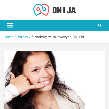
Skip
to
content
On i Ja
Home
Porady
5 znaków, że dziewczyna Cię lubi