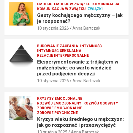
p
n
EMOCJE
EMOCJE W ZWIĄZKU
KOMUNIKACJA
KOMUNIKACJA W ZWIĄZKU
ZWIĄZKI
s
y
Gesty kochającego mężczyzny – jak
z
–
je rozpoznać?
y
j
10 stycznia 2026
Anna Bartczak
m
a
o
k
d
j
BUDOWANIE ZAUFANIA
INTYMNOŚĆ
e
e
INTYMNOŚĆ SEKSUALNA
l
r
RELACJE INTERPERSONALNE
d
o
Eksperymentowanie z trójkątem w
l
z
małżeństwie: co warto wiedzieć
a
p
przed podjęciem decyzji
s
o
10 stycznia 2026
Anna Bartczak
i
z
e
n
b
a
KRYZYSY EMOCJONALNE
i
ć
ROZWÓJ EMOCJONALNY
ROZWÓJ OSOBISTY
ZDROWIE EMOCJONALNE
e
?
ZDROWIE PSYCHICZNE
10
10
Kryzys wieku średniego u mężczyzn:
stycznia
stycznia
jak go rozpoznać i przezwyciężyć
2026
2026
13 grudnia 2025
Anna Bartczak