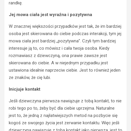
randkę.
BEZ
KATEGORII
W
Jej mowa ciała jest wyraźna i pozytywna
i
W znacznej większości przypadków jest tak, że im bardziej
b
r
osoba jest skierowana do ciebie podczas interakcji, tym jej
a
mowa ciała jest bardziej „pozytywna”. Czyli tym bardziej
t
interesuje ją to, co mówisz i cała twoja osoba. Kiedy
o
rozmawiasz z dziewczyną, ona prawie zawsze jest
r
skierowana do ciebie. A w niejednym przypadku jest
y
d
ustawiona idealnie naprzeciw ciebie. Jest to również jeden
EMOCJE
l
ze znaków, że cię lubi.
a
EMOCJE
W
p
Inicjuje kontakt
ZWIĄZKU
o
KOMUNIKACJA
c
Jeśli dziewczyna pierwsza nawiązuje z tobą kontakt, to nie
z
KOMUNIKACJA
robi tego po to, żeby być dla ciebie uprzejma. Naturalne
W ZWIĄZKU
ą
jest to, że jedną z najłatwiejszych metod na pozbycie się
ZWIĄZKI
t
kogoś ze swojego życia jest zerwanie kontaktu. Więc jeśli
k
G
dziewczyna nawiązuje z tobą kontakt jako pierwsza, jest to