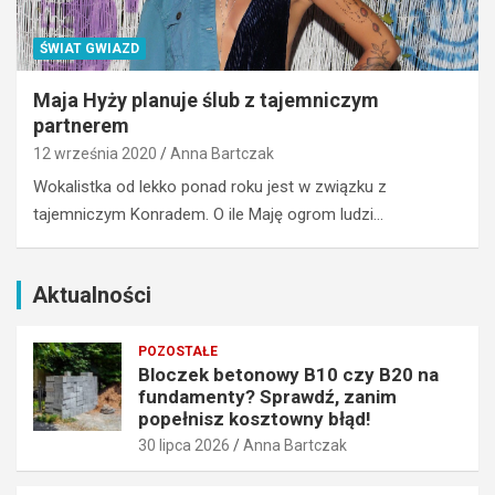
S
i
p
?
ŚWIAT GWIAZD
r
j
a
a
Maja Hyży planuje ślub z tajemniczym
w
k
partnerem
d
w
ź
y
12 września 2020
Anna Bartczak
,
b
Wokalistka od lekko ponad roku jest w związku z
z
r
tajemniczym Konradem. O ile Maję ogrom ludzi…
a
a
n
ć
i
o
m
d
Aktualności
p
p
o
o
POZOSTAŁE
p
w
Bloczek betonowy B10 czy B20 na
e
i
fundamenty? Sprawdź, zanim
ł
e
popełnisz kosztowny błąd!
n
d
30 lipca 2026
Anna Bartczak
i
n
s
i