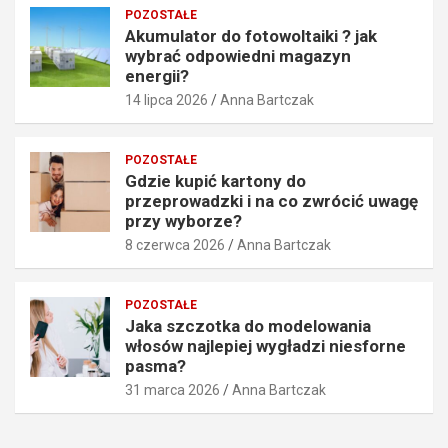
z
m
POZOSTAŁE
k
a
Akumulator do fotowoltaiki ? jak
o
g
wybrać odpowiedni magazyn
s
a
energii?
z
z
14 lipca 2026
Anna Bartczak
t
y
o
n
w
e
POZOSTAŁE
n
n
Gdzie kupić kartony do
y
e
przeprowadzki i na co zwrócić uwagę
b
r
przy wyborze?
ł
g
8 czerwca 2026
Anna Bartczak
ą
i
d
i
!
?
POZOSTAŁE
30
14
Jaka szczotka do modelowania
lipca
lipca
włosów najlepiej wygładzi niesforne
2026
2026
pasma?
31 marca 2026
Anna Bartczak
Anna
Anna
Bartczak
Bartczak