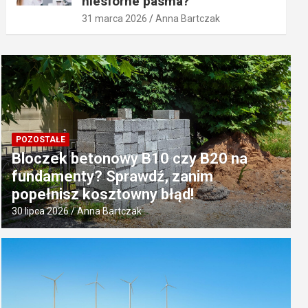
niesforne pasma?
31 marca 2026
Anna Bartczak
POZOSTAŁE
Bloczek betonowy B10 czy B20 na
fundamenty? Sprawdź, zanim
popełnisz kosztowny błąd!
30 lipca 2026
Anna Bartczak