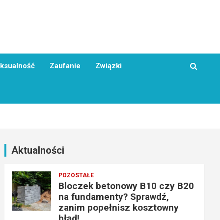
ksualność
Zaufanie
Związki
Aktualności
POZOSTAŁE
Bloczek betonowy B10 czy B20
na fundamenty? Sprawdź,
zanim popełnisz kosztowny
błąd!