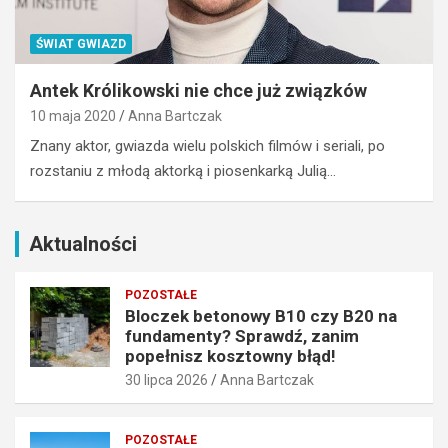
p
?
r
j
ŚWIAT GWIAZD
a
a
w
k
Antek Królikowski nie chce już związków
d
w
ź
y
10 maja 2020
Anna Bartczak
,
b
Znany aktor, gwiazda wielu polskich filmów i seriali, po
z
r
rozstaniu z młodą aktorką i piosenkarką Julią…
a
a
n
ć
i
o
m
d
Aktualności
p
p
o
o
POZOSTAŁE
p
w
Bloczek betonowy B10 czy B20 na
e
i
fundamenty? Sprawdź, zanim
ł
e
popełnisz kosztowny błąd!
n
d
30 lipca 2026
Anna Bartczak
i
n
s
i
z
m
POZOSTAŁE