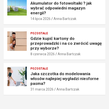
k
a
Akumulator do fotowoltaiki ? jak
o
g
wybrać odpowiedni magazyn
s
a
energii?
z
z
14 lipca 2026
Anna Bartczak
t
y
o
n
w
e
POZOSTAŁE
n
n
Gdzie kupić kartony do
y
e
przeprowadzki i na co zwrócić uwagę
b
r
przy wyborze?
ł
g
8 czerwca 2026
Anna Bartczak
ą
i
d
i
!
?
POZOSTAŁE
30
14
Jaka szczotka do modelowania
lipca
lipca
włosów najlepiej wygładzi niesforne
2026
2026
pasma?
31 marca 2026
Anna Bartczak
Anna
Anna
Bartczak
Bartczak