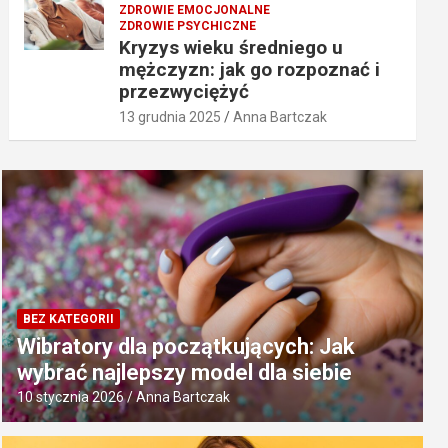
ZDROWIE EMOCJONALNE
ZDROWIE PSYCHICZNE
Kryzys wieku średniego u
mężczyzn: jak go rozpoznać i
przezwyciężyć
13 grudnia 2025
Anna Bartczak
BEZ KATEGORII
Wibratory dla początkujących: Jak
wybrać najlepszy model dla siebie
10 stycznia 2026
Anna Bartczak