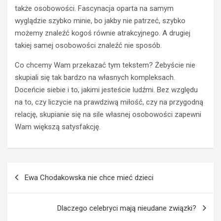
f
f
także osobowości. Fascynacja oparta na samym
u
o
wyglądzie szybko minie, bo jakby nie patrzeć, szybko
n
t
możemy znaleźć kogoś równie atrakcyjnego. A drugiej
d
o
a
w
takiej samej osobowości znaleźć nie sposób.
m
o
Co chcemy Wam przekazać tym tekstem? Żebyście nie
e
l
n
t
skupiali się tak bardzo na własnych kompleksach.
t
a
Doceńcie siebie i to, jakimi jesteście ludźmi. Bez względu
y
i
na to, czy liczycie na prawdziwą miłość, czy na przygodną
?
k
relację, skupianie się na sile własnej osobowości zapewni
S
i
Wam większą satysfakcję.
p
?
r
j
a
a
w
k
Nawigacja
d
w
Ewa Chodakowska nie chce mieć dzieci
ź
y
wpisu
,
b
z
r
Dlaczego celebryci mają nieudane związki?
a
a