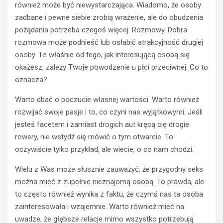
również może być niewystarczająca. Wiadomo, że osoby
e
zadbane i pewne siebie zrobią wrażenie, ale do obudzenia
k
b
pożądania potrzeba czegoś więcej. Rozmowy. Dobra
e
rozmowa może podnieść lub osłabić atrakcyjność drugiej
t
osoby. To właśnie od tego, jak interesującą osobą się
o
okażesz, zależy Twoje powodzenie u płci przeciwnej. Co to
n
oznacza?
o
POZOSTAŁE
w
Warto dbać o poczucie własnej wartości. Warto również
y
A
B
k
rozwijać swoje pasje i to, co czyni nas wyjątkowymi. Jeśli
1
u
jesteś facetem i zamiast drogich aut kręcą cię drogie
0
m
rowery, nie wstydź się mówić o tym otwarcie. To
c
u
oczywiście tylko przykład, ale wiecie, o co nam chodzi.
z
l
y
a
Wielu z Was może słusznie zauważyć, że przygodny seks
B
t
można mieć z zupełnie nieznajomą osobą. To prawda, ale
2
o
to często również wynika z faktu, że czymś nas ta osoba
0
r
n
d
zainteresowała i wzajemnie. Warto również mieć na
a
o
uwadze, że głębsze relacje mimo wszystko potrzebują