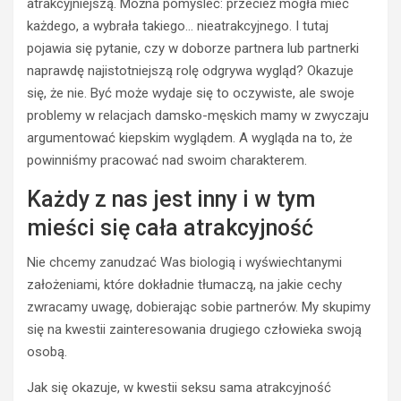
atrakcyjniejszą. Można pomyśleć: przecież mogła mieć
każdego, a wybrała takiego… nieatrakcyjnego. I tutaj
pojawia się pytanie, czy w doborze partnera lub partnerki
naprawdę najistotniejszą rolę odgrywa wygląd? Okazuje
się, że nie. Być może wydaje się to oczywiste, ale swoje
problemy w relacjach damsko-męskich mamy w zwyczaju
argumentować kiepskim wyglądem. A wygląda na to, że
powinniśmy pracować nad swoim charakterem.
Każdy z nas jest inny i w tym
mieści się cała atrakcyjność
Nie chcemy zanudzać Was biologią i wyświechtanymi
założeniami, które dokładnie tłumaczą, na jakie cechy
POZOSTAŁE
zwracamy uwagę, dobierając sobie partnerów. My skupimy
B
się na kwestii zainteresowania drugiego człowieka swoją
l
osobą.
o
c
Jak się okazuje, w kwestii seksu sama atrakcyjność
z