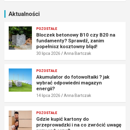
n
ć
i
o
m
d
Aktualności
p
p
o
o
POZOSTAŁE
p
w
Bloczek betonowy B10 czy B20 na
e
i
fundamenty? Sprawdź, zanim
ł
e
popełnisz kosztowny błąd!
n
d
30 lipca 2026
Anna Bartczak
i
n
s
i
z
m
POZOSTAŁE
k
a
Akumulator do fotowoltaiki ? jak
o
g
wybrać odpowiedni magazyn
s
a
energii?
z
z
14 lipca 2026
Anna Bartczak
t
y
o
n
w
e
POZOSTAŁE
n
n
Gdzie kupić kartony do
y
e
przeprowadzki i na co zwrócić uwagę
b
r