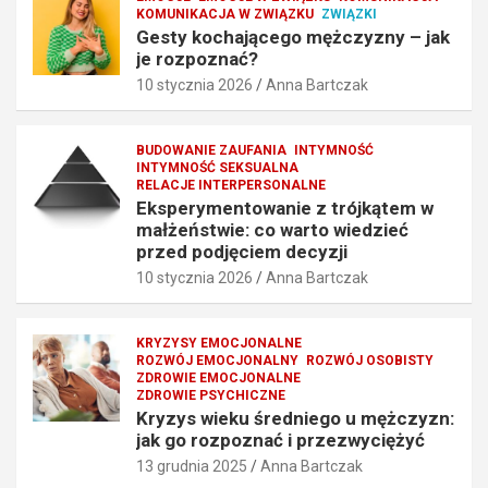
KOMUNIKACJA W ZWIĄZKU
ZWIĄZKI
s
y
Gesty kochającego mężczyzny – jak
z
–
je rozpoznać?
y
j
10 stycznia 2026
Anna Bartczak
m
a
o
k
d
j
BUDOWANIE ZAUFANIA
INTYMNOŚĆ
e
e
INTYMNOŚĆ SEKSUALNA
l
r
RELACJE INTERPERSONALNE
d
o
Eksperymentowanie z trójkątem w
l
z
małżeństwie: co warto wiedzieć
a
p
przed podjęciem decyzji
s
o
10 stycznia 2026
Anna Bartczak
i
z
e
n
b
a
KRYZYSY EMOCJONALNE
i
ć
ROZWÓJ EMOCJONALNY
ROZWÓJ OSOBISTY
ZDROWIE EMOCJONALNE
e
?
ZDROWIE PSYCHICZNE
10
10
Kryzys wieku średniego u mężczyzn:
stycznia
stycznia
jak go rozpoznać i przezwyciężyć
2026
2026
13 grudnia 2025
Anna Bartczak
Anna
Anna