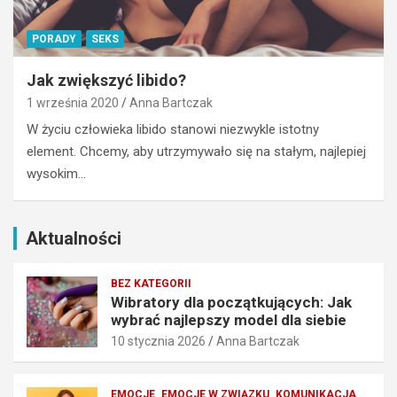
j
s
ą
t
c
y
PORADY
SEKS
y
k
c
o
Jak zwiększyć libido?
h
c
1 września 2020
Anna Bartczak
:
h
W życiu człowieka libido stanowi niezwykle istotny
J
a
element. Chcemy, aby utrzymywało się na stałym, najlepiej
a
j
k
ą
wysokim…
w
c
y
e
b
g
Aktualności
r
o
a
m
ć
ę
BEZ KATEGORII
n
ż
Wibratory dla początkujących: Jak
wybrać najlepszy model dla siebie
a
c
j
z
10 stycznia 2026
Anna Bartczak
l
y
e
z
p
n
EMOCJE
EMOCJE W ZWIĄZKU
KOMUNIKACJA